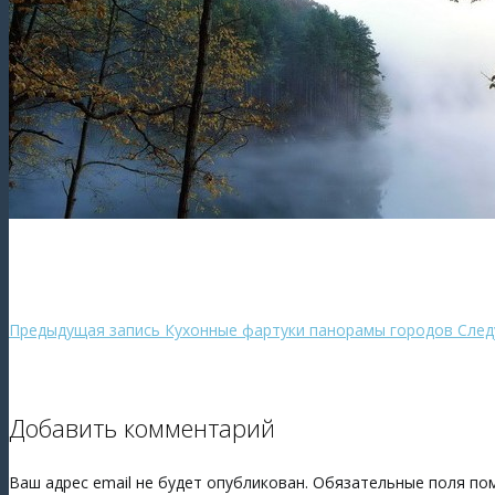
Предыдущая запись
Кухонные фартуки панорамы городов
След
Добавить комментарий
Ваш адрес email не будет опубликован.
Обязательные поля п