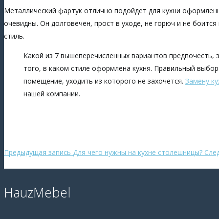
Металлический фартук отлично подойдет для кухни оформленн
очевидны. Он долговечен, прост в уходе, не горюч и не боитс
стиль.
Какой из 7 вышеперечисленных вариантов предпочесть, з
того, в каком стиле оформлена кухня. Правильный выбор
помещение, уходить из которого не захочется.
Замену к
нашей компании.
Предыдущая запись
Для чего нужны на кухне столешницы?
Сле
HauzMebel